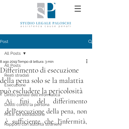
Post
All Posts
8 ago 2019
Tempo di lettura: 3 min
All Posts
Differimento di esecuzione
Reati stradali
della pena solo se la malattia
Esecuzione
può escludere la pericolosità
Diritto penale dell'informatica
Ai fini del differimento 
Delitti contro la persona
dell'esecuzione della pena, non 
M.a.e. ed estradizione
è sufficiente che l'infermità, 
Rapporti con autorità straniere