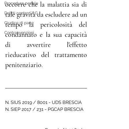
occorre che la malattia sia di 
Procedura penale
tale gravità da escludere ad un 
Delitti contro l'A.G.
Giudice di pace
tempo la pericolosità del 
Contravvenzioni
condannato e la sua capacità 
di avvertire l'effetto 
rieducativo del trattamento 
penitenziario
. 
N. SIUS 2019 / 8001 - UDS BRESCIA
N. SIEP 2017 / 231 - PGCAP BRESCIA