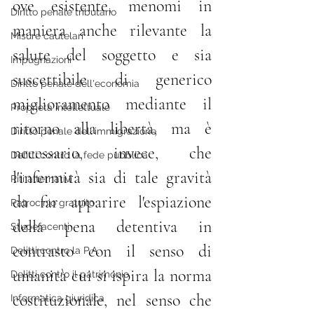
ove esistente, menomi in 
Diritto penale tributario
maniera anche rilevante la 
Misure cautelari
salute del soggetto e sia 
Impugnazioni
suscettibile di generico 
Diritto penale dell'economia
miglioramento mediante il 
Proprietà intellettuale
ritorno alla libertà, ma è 
Diritto penale dell'immigrazione
necessario, invece, che 
Delitti contro la fede pubblica
l'infermità sia di tale gravità 
Riti alternativi
da far apparire l'espiazione 
Patrocinio gratuito
della pena detentiva in 
Stupefacenti
contrasto con il senso di 
Delitti contro la P.A.
umanità cui si ispira la norma 
Delitti contro il patrimonio
costituzionale, nel senso che 
Informatica giuridica