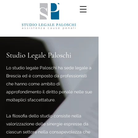
Studio Legale Paloschi
Lo studio legale Paloschi ha sede legale a
Brescia ed è composto da professionisti
che hanno come ambito di
approfondimento il diritto penale nelle sue
molteplici sfaccettature.
La filosofia dello studio consiste nella
valorizzazione delle sinergie espresse da
ciascun settore nella consapevolezza che