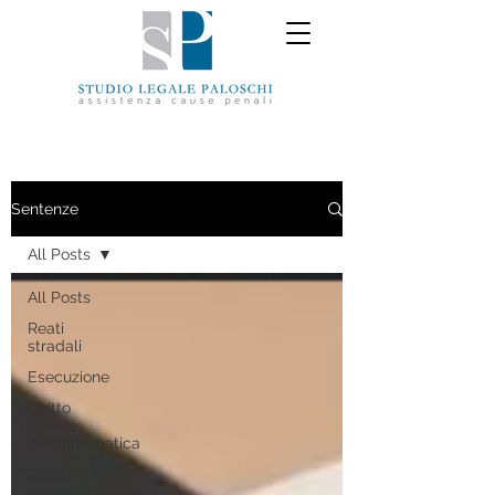
Sentenze
All Posts
All Posts
Reati
stradali
Esecuzione
Diritto
penale
dell'informatica
Delitti
contro la