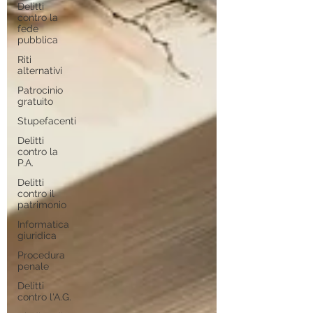
Delitti
contro la
fede
pubblica
Riti
alternativi
Patrocinio
gratuito
Stupefacenti
Delitti
contro la
P.A.
Delitti
contro il
patrimonio
Informatica
giuridica
Procedura
penale
Delitti
contro l'A.G.