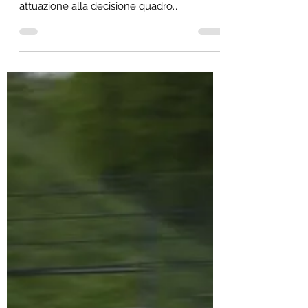
Avv. Stefano Paloschi
30 mag 2025
Tempo di lettura: 5 min
Sì all’affidamento in prova
all’estero
Consentito lo svolgimento dell’affidamento
in prova in paesi che abbiano dato
attuazione alla decisione quadro
2008/947/GAI