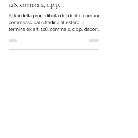
Punibilità dei delitti commessi
all’estero e non procedibilità ex art.
128, comma 2, c.p.p.
Ai fini della procedibilità del delitto comune
commesso dal cittadino all’estero, il
termine ex art. 128, comma 2, c.p.p. decorre
per il solo fatto della presenza del cittadino
nel territorio dello Stato