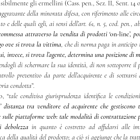
’aggravante della minorata difesa, con riferimento alle circ
a commessa attraverso la vendita di prodotti ‘
on-line
’, po
ogo ove si trova la vittima
, che di norma paga in anticipo i
cui, invece, si trova l’agente, determina una posizione di m
endogli di schermare la sua identità, di non sottoporre il 
trollo preventivo da parte dell’acquirente e di sottrarsi 
pria condotta
”.
o, “
tale condivisa giurisprudenza identifica le condizion
e’ distanza tra venditore ed acquirente che gestiscono tr
sulle piattaforme web: tale modalità di contrattazione p
i debolezza
 in quanto è costretto ad affidarsi alle i
a della qualità del prodotto; a ciò si aggiunge che la tratt