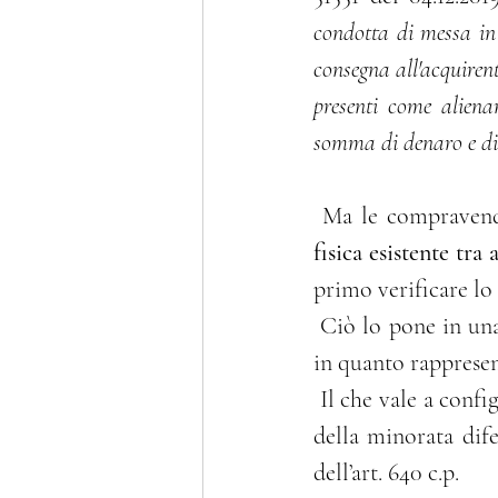
condotta di messa in
consegna all'acquirent
presenti come aliena
somma di denaro e di 
 Ma le compravendi
fisica esistente tra
primo verificare lo 
 Ciò lo pone in una posizione di “svantaggio” che lo induce a porre particolare fiducia 
in quanto rappresent
 Il che vale a configurare, sempre secondo la Suprema Corte, la circostanza aggravante 
della minorata dif
dell’art. 640 c.p.