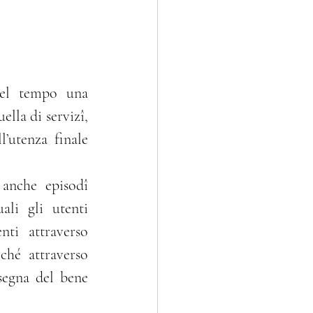
el tempo una 
elitti contro l'A.G.
lla di servizî, 
utenza finale 
ali gli utenti 
i attraverso 
ché attraverso 
egna del bene 