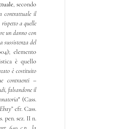
ttuale
, secondo 
 contrattuale il 
rispetto a quelle 
are un danno con 
la sussistenza del 
004); elemento 
stica è quello 
ato è costituito 
e contraenti – 
di, falsandone il 
annatoria
" (Cass. 
Ebay
” cfr. Cass. 
 pen. sez. II n. 
art. 640 c.p., la 