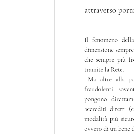
attraverso port
Riti alternativi
Patrocin
Il fenomeno dell
Delitti contro il patrimonio
dimensione sempre pi
che sempre più fre
tramite la Rete.
Giudice di pace
Contra
 Ma oltre alla possibilità di stipulare validi contratti, avvengono anche episodî 
fraudolenti, soven
pongono direttame
accrediti diretti 
modalità più sicu
ovvero di un bene 