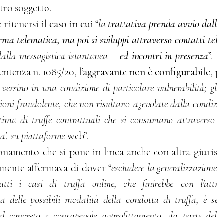
ltro soggetto.
 ritenersi 
il caso in cui
 “
la 
trattativa prenda avvio dall’
ma telematica, ma poi si sviluppi attraverso contatti tel
 dalla messagistica istantanea – 
ed incontri in presenza
”. 
entenza n. 1085/20, 
l’aggravante non è configurabile
,
 versino in una condizione di particolare vulnerabilità; gli
zioni fraudolente, che non risultano agevolate dalla condiz
tima di truffe contrattuali che si consumano attraverso t
a’, su piattaforme 
web”.
ionamento che si pone in linea anche con altra giuris
amente affermava di dover “
escludere la generalizzazione
utti i casi di truffa online, che finirebbe con l'attri
a delle possibili modalità della condotta di truffa, è s
el concreto e consapevole approfittamento, da parte del c