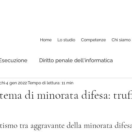
Home
Lo studio
Competenze
Chi siamo
Esecuzione
Diritto penale dell'informatica
chi
4 gen 2022
Tempo di lettura: 11 min
M.a.e. ed estradizione
Rapporti con autorità str
tema di minorata difesa: truf
Misure cautelari
Impugnazioni
Diritto penal
smo tra aggravante della minorata difesa 
Diritto penale dell'immigrazione
Delitti contro la