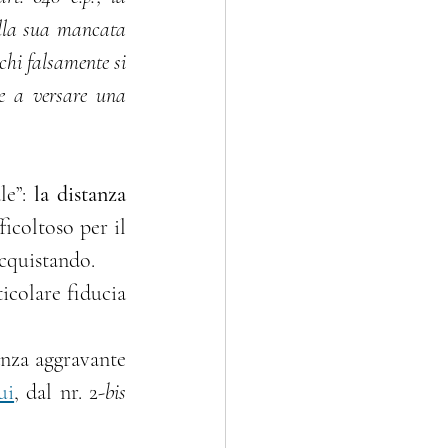
lla sua mancata 
chi falsamente si 
e a versare una 
e”: 
la distanza 
icoltoso per il 
acquistando.
ui
, dal nr. 2-
bis