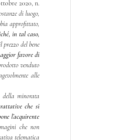
ostanze di luogo, 
note all’autore del reato e delle quali egli, ai sensi dell’art. 61, n. 5, cod. pen., abbia approfittato, 
iché, in tal caso, 
l prezzo del bene 
aggior favore di 
prodotto venduto 
agevolmente alle 
i della minorata 
attative che si 
one l’acquirente 
mmagini che non 
ativa telematica 