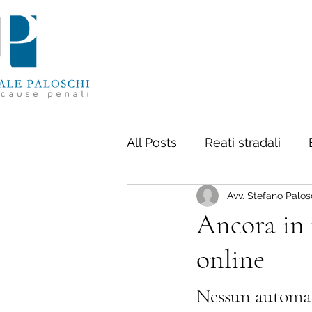
All Posts
Reati stradali
Avv. Stefano Palos
Delitti contro la persona
Ancora in 
online
Diritto penale tributario
Nessun automati
Proprietà intellettuale