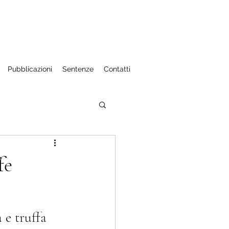
Pubblicazioni
Sentenze
Contatti
aniere
fe
e dell'economia
e truffa 
 fede pubblica