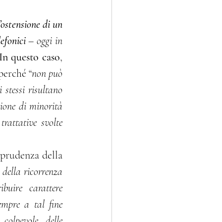
ostensione di un 
efonici
 – oggi in 
In questo caso
, 
 perché “
non può 
 stessi risultano 
ione di minorità 
rattative svolte 
prudenza della 
 della ricorrenza 
buire carattere 
empre a tal fine 
olpevole, delle 