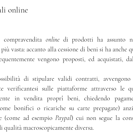
ali online
io gratuito
Stupefacenti
Delitti contro la P.A.
a compravendita 
online
 di prodotti ha assunto n
Informatica giuridica
Procedura penale
D
ù vasta: accanto alla cessione di beni si ha anche que
quentemente vengono proposti, ed acquistati, dall’
vvenzioni
te verificantesi sulle piattaforme attraverso le qu
nte in vendita proprî beni, chiedendo pagament
(come bonifici o ricariche su carte prepagate) anzi
re (come ad esempio 
Paypal
) cui non segue la cons
di qualità macroscopicamente diversa.