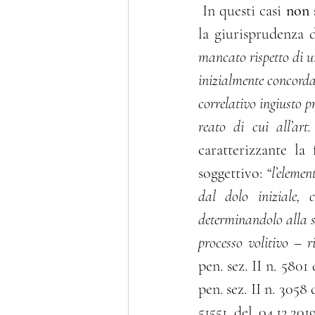
 In questi casi 
non 
la giurisprudenza d
mancato rispetto di un
inizialmente concordat
correlativo ingiusto pro
reato di cui all’art.
caratterizzante la 
soggettivo: “
l’elemen
dal dolo iniziale, 
determinandolo alla sti
processo volitivo – r
pen. sez. II n. 5801 
pen. sez. II n. 3058 
51551 del 04.12.2019