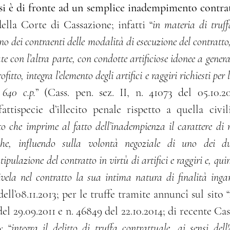
si è di fronte ad un semplice inadempimento contra
ella Corte di Cassazione; infatti “
in materia di truffa
o dei contraenti delle modalità di esecuzione del contratto, 
e con l’altra parte, con condotte artificiose idonee a gener
fitto, integra l’elemento degli artifici e raggiri richiesti per 
 640 c.p.
” (Cass. pen. sez. II, n. 41073 del 05.10.2
fattispecie d’illecito penale rispetto a quella civili
to che imprime al fatto dell’inadempienza il carattere di re
che, influendo sulla volontà negoziale di uno dei du
pulazione del contratto in virtù di artifici e raggiri e, quin
ivela nel contratto la sua intima natura di finalità ing
dell’08.11.2013; per le truffe tramite annuncî sul sito “
del 29.09.2011 e n. 46849 del 22.10.2014; di recente Cass.
: “
integra il delitto di truffa contrattuale, ai sensi dell'