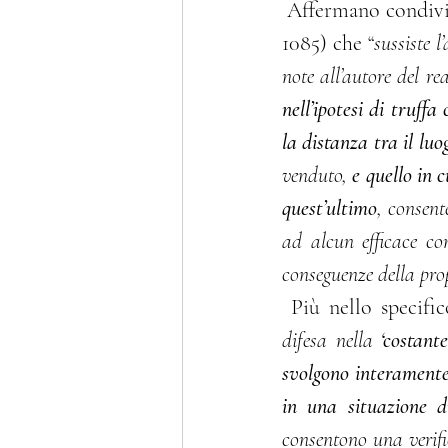
 Affermano condivisibilmente gli ermellini (Cass. pen., Sez. II, Sent. 14 ottobre 2020, n. 
1085) che “
sussiste l
nell’ipotesi di truff
la distanza tra il lu
venduto, 
e quello in 
quest’ultimo
, consent
ad alcun efficace con
conseguenze della pro
 Più nello specific
difesa nella 
‘costant
svolgono interamente 
in una situazione d
consentono una verific