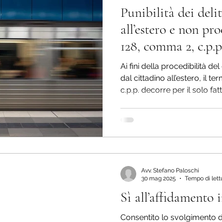
Punibilità dei deli
Misure cautelari
Impugnazioni
Diritto penal
all’estero e non pro
128, comma 2, c.p.p
Diritto penale dell'immigrazione
Delitti contro la
Ai fini della procedibilità
dal cittadino all’estero, il t
c.p.p. decorre per il solo fa
io gratuito
Stupefacenti
Delitti contro la P.A.
cittadino nel territorio dello
Informatica giuridica
Procedura penale
D
Avv. Stefano Paloschi
vvenzioni
30 mag 2025
Tempo di lett
Sì all’affidamento i
Consentito lo svolgimento de