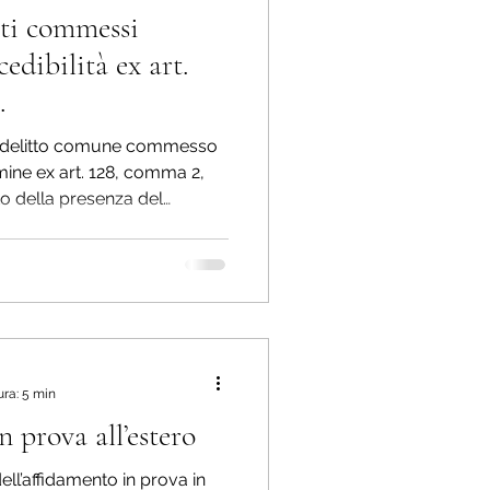
tti commessi
e dell'economia
cedibilità ex art.
.
 fede pubblica
 del delitto comune commesso
ermine ex art. 128, comma 2,
tto della presenza del
 Stato
elitti contro l'A.G.
ura: 5 min
n prova all’estero
ll’affidamento in prova in