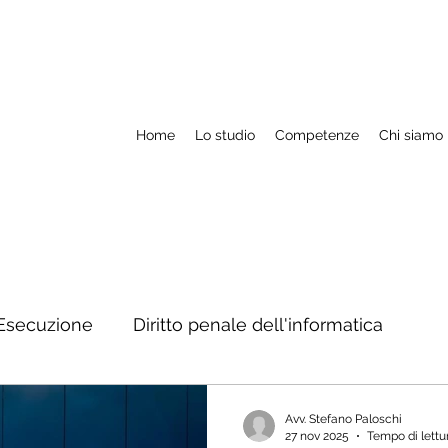
Home
Lo studio
Competenze
Chi siamo
Esecuzione
Diritto penale dell'informatica
M.a.e. ed estradizione
Rapporti con autorità str
Avv. Stefano Paloschi
27 nov 2025
Tempo di lettur