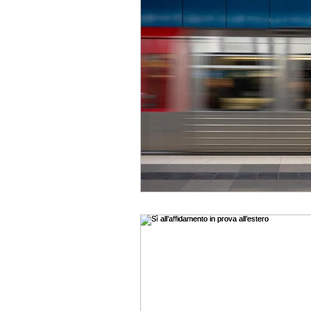
Diritto penale tributario
Proprietà intellettuale
Riti alternativi
Patrocin
Delitti contro il patrimonio
Giudice di pace
Contra