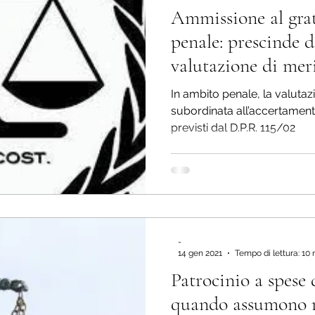
Ammissione al grat
Misure cautelari
Impugnazioni
Diritto penal
penale: prescinde d
valutazione di mer
Diritto penale dell'immigrazione
Delitti contro la
In ambito penale, la valutaz
subordinata all’accertament
previsti dal D.P.R. 115/02
io gratuito
Stupefacenti
Delitti contro la P.A.
Informatica giuridica
Procedura penale
D
-
vvenzioni
14 gen 2021
Tempo di lettura: 10
Patrocinio a spese 
quando assumono r