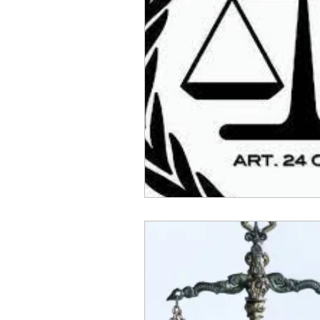
Diritto penale tributario
Proprietà intellettuale
Riti alternativi
Patrocin
Delitti contro il patrimonio
Giudice di pace
Contra