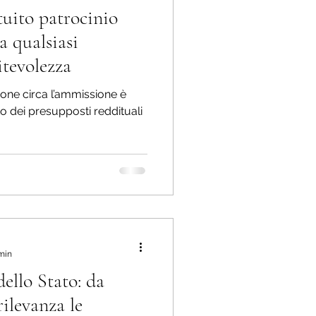
uito patrocinio
e dell'economia
a qualsiasi
itevolezza
 fede pubblica
ione circa l’ammissione è
o dei presupposti reddituali
elitti contro l'A.G.
 min
dello Stato: da
ilevanza le