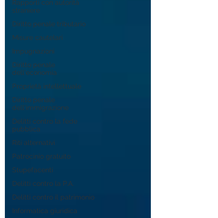
Rapporti con autorità
straniere
Diritto penale tributario
Misure cautelari
Impugnazioni
Diritto penale
dell'economia
Proprietà intellettuale
Diritto penale
dell'immigrazione
Delitti contro la fede
pubblica
Riti alternativi
Patrocinio gratuito
Stupefacenti
Delitti contro la P.A.
Delitti contro il patrimonio
Informatica giuridica