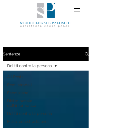
Sentenze
Delitti contro la persona
All Posts
Reati stradali
Esecuzione
Diritto penale
dell'informatica
Delitti contro la persona
M.a.e. ed estradizione