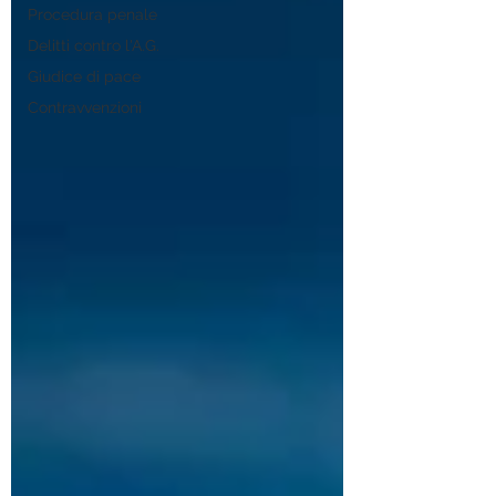
Procedura penale
Delitti contro l'A.G.
Giudice di pace
Contravvenzioni