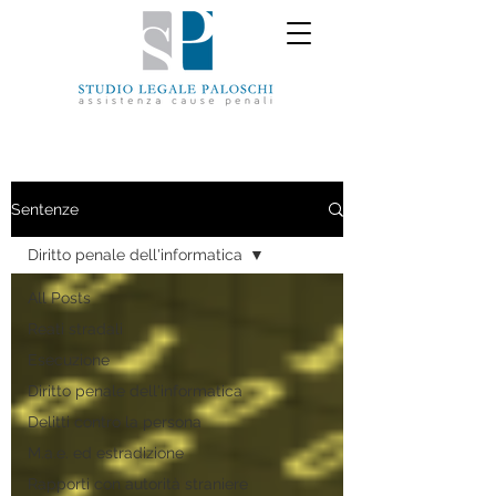
Sentenze
Diritto penale dell'informatica
All Posts
Reati stradali
Esecuzione
Diritto penale dell'informatica
Delitti contro la persona
M.a.e. ed estradizione
Rapporti con autorità straniere