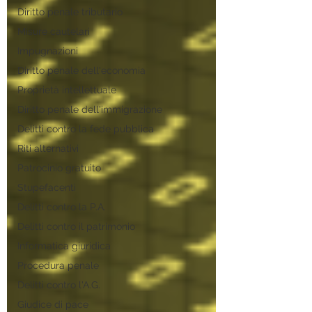
Diritto penale tributario
Misure cautelari
Impugnazioni
Diritto penale dell'economia
Proprietà intellettuale
Diritto penale dell'immigrazione
Delitti contro la fede pubblica
Riti alternativi
Patrocinio gratuito
Stupefacenti
Delitti contro la P.A.
Delitti contro il patrimonio
Informatica giuridica
Procedura penale
Delitti contro l'A.G.
Giudice di pace