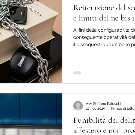
Reiterazione del s
Misure cautelari
Impugnazioni
Diritto penal
e limiti del ne bis
Ai fini della configurabilità 
Diritto penale dell'immigrazione
Delitti contro la
conseguente operatività del 
il dissequestro di un bene
a sequestro preventivo cd. 
io gratuito
Stupefacenti
Delitti contro la P.A.
successiva applicazione di
finalizzato alla confisca.
Informatica giuridica
Procedura penale
D
Avv. Stefano Paloschi
vvenzioni
27 nov 2025
Tempo di lettur
Punibilità dei deli
all’estero e non pro