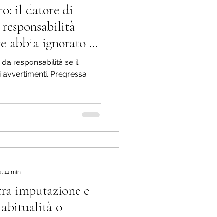
o: il datore di
 responsabilità
re abbia ignorato i
timenti
 da responsabilità se il
i avvertimenti. Pregressa
: 11 min
 tra imputazione e
 abitualità o