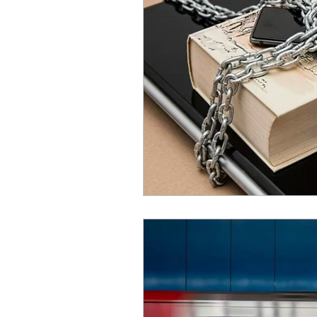
Diritto penale tributario
Proprietà intellettuale
Riti alternativi
Patrocin
Delitti contro il patrimonio
Giudice di pace
Contra