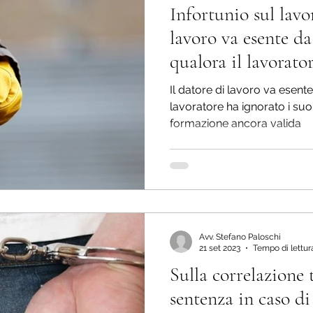
Infortunio sul lavor
lavoro va esente da
qualora il lavorato
suoi espressi avver
Il datore di lavoro va esente
lavoratore ha ignorato i suo
formazione ancora valida
Avv. Stefano Paloschi
21 set 2023
Tempo di lettura
Sulla correlazione
sentenza in caso di