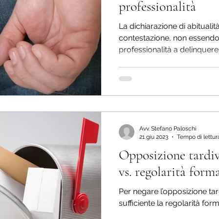
professionalità
La dichiarazione di abitualit
contestazione, non essendo 
professionalità a delinquere
Avv. Stefano Paloschi
21 giu 2023
Tempo di lettur
Opposizione tardiv
vs. regolarità forma
Per negare l’opposizione ta
sufficiente la regolarità form