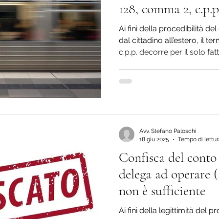
128, comma 2, c.p.p
Ai fini della procedibilità
dal cittadino all’estero, il t
c.p.p. decorre per il solo fa
cittadino nel territorio dello
Avv. Stefano Paloschi
18 giu 2025
Tempo di lettur
Confisca del conto 
delega ad operare (
non è sufficiente
Ai fini della legittimità del