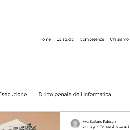
Home
Lo studio
Competenze
Chi siamo
Esecuzione
Diritto penale dell'informatica
M.a.e. ed estradizione
Rapporti con autorità str
Avv. Stefano Paloschi
25 mag
Tempo di lettura: 