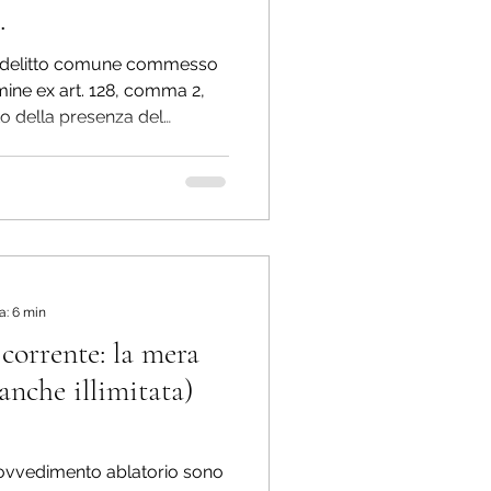
.
 del delitto comune commesso
ermine ex art. 128, comma 2,
tto della presenza del
 Stato
a: 6 min
corrente: la mera
anche illimitata)
 provvedimento ablatorio sono