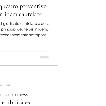
equestro preventivo
e dell'economia
 in idem cautelare
del giudicato cautelare e della
 fede pubblica
principio del ne bis in idem,
 precedentemente sottoposto
“impeditivo” non preclude la
 un sequestro preventivo
elitti contro l'A.G.
a: 11 min
tti commessi
cedibilità ex art.