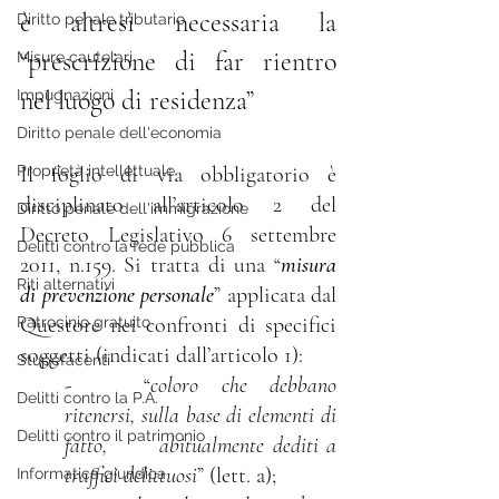
è altresì necessaria la 
Diritto penale tributario
“prescrizione di far rientro 
Misure cautelari
nel luogo di residenza”
Impugnazioni
Diritto penale dell'economia
Proprietà intellettuale
Il foglio di via obbligatorio è 
disciplinato all’articolo 2 del 
Diritto penale dell'immigrazione
Decreto Legislativo 6 settembre 
Delitti contro la fede pubblica
2011, n.159. Si tratta di una “
misura 
Riti alternativi
di prevenzione personale
” applicata dal 
Questore nei confronti di specifici 
Patrocinio gratuito
soggetti (indicati dall’articolo 1):
Stupefacenti
- 
	“
coloro che debbano 
Delitti contro la P.A.
ritenersi, sulla base di elementi di 
Delitti contro il patrimonio
fatto, 	abitualmente dediti a 
traffici delittuosi
” (lett. a);
Informatica giuridica