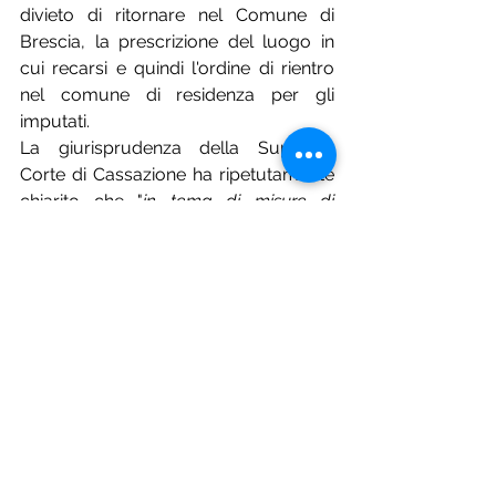
divieto di ritornare nel Comune di 
Brescia, la prescrizione del luogo in 
cui recarsi e quindi l'ordine di rientro 
nel comune di residenza per gli 
imputati.
La giurisprudenza della Suprema 
Corte di Cassazione ha ripetutamente 
chiarito che "
in tema di misure di 
prevenzione, le prescrizioni di fare 
rientro nel luogo di residenza e di non 
ritornare nel Comune oggetto 
dell'ordine di allontanamento 
costituiscono condizioni imprescindibili e 
inscindibili per la legittima emissione del 
foglio di via obbligatorio; ne consegue 
che, la mancanza di una delle due 
prescrizioni (nella specie, quella relativa 
all'ordine di rientro), determina 
l'illegittimità del suddetto 