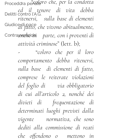
 -	“
coloro che, per la condotta 
Procedura penale
ed il tenore di vita debba 
Delitti contro l'A.G.
ritenersi, 	sulla base di elementi 
Giudice di pace
di fatto, che vivono abitualmente, 
anche in 	parte, con i proventi di 
Contravvenzioni
attività criminose
” (lett. b);
- 	“
coloro che per il loro 
comportamento debba ritenersi, 
sulla base 	di elementi di fatto, 
comprese le reiterate violazioni 
del foglio di 	via obbligatorio 
di cui all’articolo 2, nonché dei 
divieti di 	frequentazione di 
determinati luoghi previsti dalla 
vigente 	normativa, che sono 
dediti alla commissione di reati 
che offendono o 	mettono in 