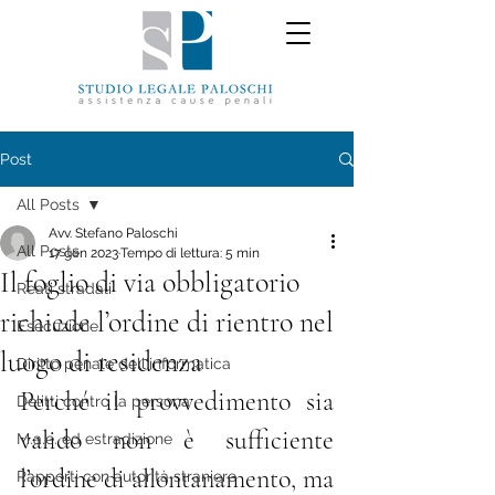
Post
All Posts
Avv. Stefano Paloschi
All Posts
17 gen 2023
Tempo di lettura: 5 min
Il foglio di via obbligatorio
Reati stradali
richiede l’ordine di rientro nel
Esecuzione
luogo di residenza
Diritto penale dell'informatica
Perché il provvedimento sia 
Delitti contro la persona
valido non è sufficiente 
M.a.e. ed estradizione
l’ordine di allontanamento, ma 
Rapporti con autorità straniere