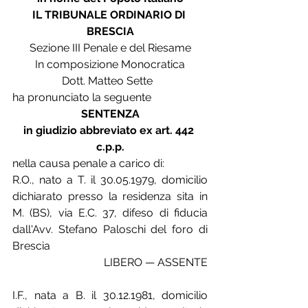
IL TRIBUNALE ORDINARIO DI 
BRESCIA
Sezione III Penale e del Riesame
In composizione Monocratica
Dott. Matteo Sette  
ha pronunciato la seguente  
SENTENZA
in giudizio abbreviato ex art. 442 
c.p.p.
nella causa penale a carico di:
R.O., nato a T. il 30.05.1979, domicilio 
dichiarato presso la residenza sita in 
M. (BS), via E.C. 37, difeso di fiducia 
dall'Avv. Stefano Paloschi del foro di 
Brescia  
LIBERO — ASSENTE
I.F., nata a B. il 30.12.1981, domicilio 