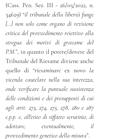
(Cass. Pen. Sez. III - 26/05/2022, n. 
34629) “
il tribunale della libertà funge 
[…] non solo come organo di revisione 
critica del provvedimento reiettivo alla 
stregua dei motivi di gravame del 
P.M.
”, in quanto il potere/dovere del 
Tribunale del Riesame diviene anche 
quello di “
riesaminare 
ex novo
 la 
vicenda cautelare nella sua interezza, 
onde verificare la puntuale sussistenza 
delle condizioni e dei presupposti di cui 
agli artt. 273, 274, 275, 278, 280 e 287 
c.p.p. e, all'esito di siffatto scrutinio, di 
adottare, eventualmente, il 
provvedimento genetico della misura
”.  