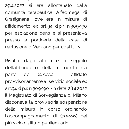
29.4.2022 si era allontanato dalla 
comunità terapeutica ‘Alfaomega’ di 
Graffignana, ove era in misura di 
affidamento ex art.94 d.p.r. n.309/90 
per espiazione pena e si presentava 
presso la portineria della casa di 
reclusione di Verziano per costituirsi.
Risulta dagli atti che a seguito 
dell’abbandono della comunità da 
parte del (
omissis
) - affidato 
provvisoriamente al servizio sociale ex 
art.94 d.p.r. n.309/90 -in data 28.4.2022 
il Magistrato di Sorveglianza di Milano 
disponeva la provvisoria sospensione 
della misura in corso ordinando 
l'accompagnamento di (
omissis
) nel 
più vicino istituto penitenziario.