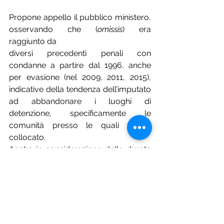
Propone appello il pubblico ministero, 
osservando che (
omissis
) era 
raggiunto da 
diversi precedenti penali con 
condanne a partire dal 1996, anche 
per evasione (nel 2009, 2011, 2015), 
indicative della tendenza dell’imputato 
ad abbandonare i luoghi di 
detenzione, specificamente le 
comunità presso le quali veniva 
collocato.
Anche in considerazione della durata 
del periodo di libertà dopo 
l’allontanamento dalla struttura e delle 
dichiarazioni rese in interrogatorio da 
cui si desumeva una insofferenza per 
la restrizione in comunità, il pubblico 
ministero ricavava un concreto rischio 