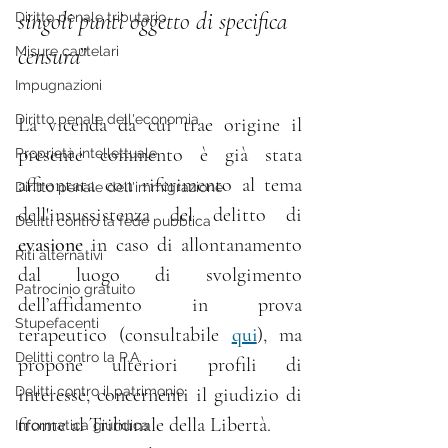
singoli punti oggetto di specifica 
Diritto penale tributario
censura
”
Misure cautelari
Impugnazioni
Diritto penale dell'economia
La vicenda da cui trae origine il 
presente commento è già stata 
Proprietà intellettuale
affrontata con riferimento al tema 
Diritto penale dell'immigrazione
dell'insussistenza del delitto di 
Delitti contro la fede pubblica
evasione
 in caso di allontanamento 
Riti alternativi
dal luogo di svolgimento 
Patrocinio gratuito
dell’affidamento in prova 
Stupefacenti
terapeutico (consultabile 
qui
), ma 
Delitti contro la P.A.
propone ulteriori profili di 
Delitti contro il patrimonio
interesse, concernenti il giudizio di 
fronte al Tribunale della Libertà.
Informatica giuridica