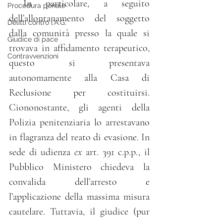
 In particolare, a seguito 
Procedura penale
dell’allontanamento del soggetto 
Delitti contro l'A.G.
dalla comunità presso la quale si 
Giudice di pace
trovava in affidamento terapeutico, 
Contravvenzioni
questo si presentava 
autonomamente alla Casa di 
Reclusione per costituirsi. 
Ciononostante, gli agenti della 
Polizia penitenziaria lo arrestavano 
in flagranza del reato di evasione. In 
sede di udienza 
ex 
art. 391 c.p.p., il 
Pubblico Ministero chiedeva la 
convalida dell’arresto e 
l’applicazione della massima misura 
cautelare. Tuttavia, il giudice (pur 