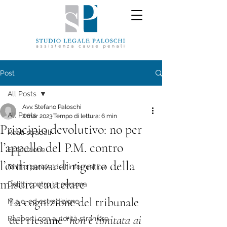
Post
All Posts
Avv. Stefano Paloschi
All Posts
2 mar 2023
Tempo di lettura: 6 min
Principio devolutivo: no per
Reati stradali
l’appello del P.M. contro
Esecuzione
l’ordinanza di rigetto della
Diritto penale dell'informatica
misura cautelare
Delitti contro la persona
La cognizione del tribunale 
M.a.e. ed estradizione
del riesame “
non è limitata ai 
Rapporti con autorità straniere