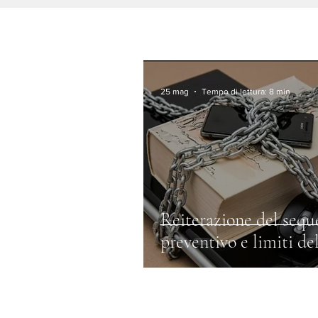
25 mag
Tempo di lettura: 8 min
Reiterazione del sequ
preventivo e limiti del
in idem cautelare