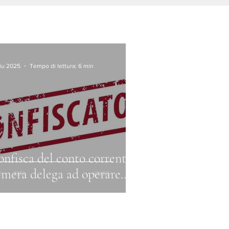
giu 2025
Tempo di lettura: 6 min
nfisca del conto corrente:
 mera delega ad operare
nche illimitata) non è
fficiente