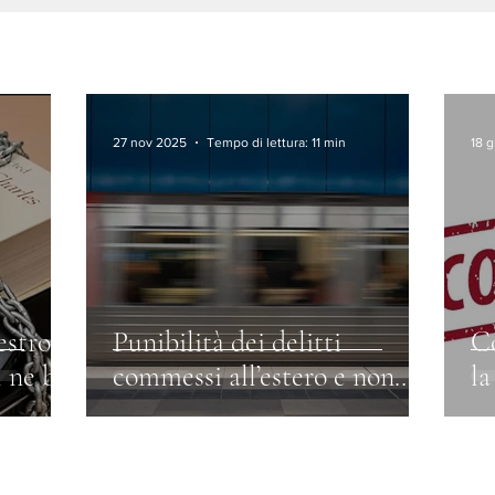
27 nov 2025
Tempo di lettura: 11 min
18 
estro
Punibilità dei delitti
Co
 ne bis
commessi all’estero e non
la
procedibilità ex art. 128,
(a
comma 2, c.p.p.
su