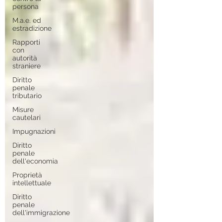
persona
M.a.e. ed
estradizione
Rapporti
con
autorità
straniere
Diritto
penale
tributario
Misure
cautelari
Impugnazioni
Diritto
penale
dell'economia
Proprietà
intellettuale
Diritto
penale
dell'immigrazione