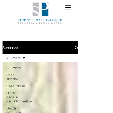
Sentenze
All Posts
All Posts
Reati
stradali
Esecuzione
Diritto
penale
dell'informatica
Delitti
contro la