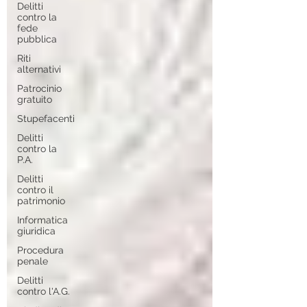
Delitti
contro la
fede
pubblica
Riti
alternativi
Patrocinio
gratuito
Stupefacenti
Delitti
contro la
P.A.
Delitti
contro il
patrimonio
Informatica
giuridica
Procedura
penale
Delitti
contro l'A.G.