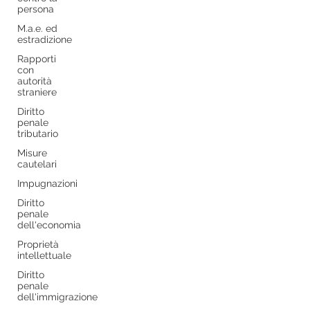
persona
M.a.e. ed
estradizione
Rapporti
con
autorità
straniere
Diritto
penale
tributario
Misure
cautelari
Impugnazioni
Diritto
penale
dell'economia
Proprietà
intellettuale
Diritto
penale
dell'immigrazione