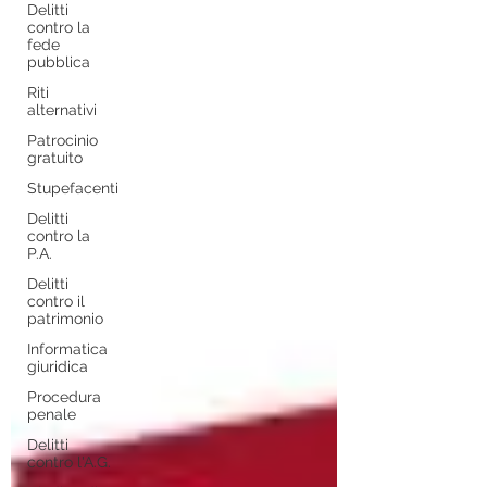
Delitti
contro la
fede
pubblica
Riti
alternativi
Patrocinio
gratuito
Stupefacenti
Delitti
contro la
P.A.
Delitti
contro il
patrimonio
Informatica
giuridica
Procedura
penale
Delitti
contro l'A.G.