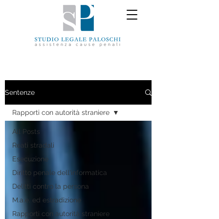
Sentenze
Rapporti con autorità straniere
All Posts
Reati stradali
Esecuzione
Diritto penale dell'informatica
Delitti contro la persona
M.a.e. ed estradizione
Rapporti con autorità straniere