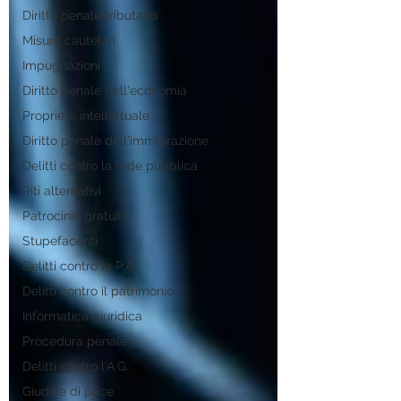
Diritto penale tributario
Misure cautelari
Impugnazioni
Diritto penale dell'economia
Proprietà intellettuale
Diritto penale dell'immigrazione
Delitti contro la fede pubblica
Riti alternativi
Patrocinio gratuito
Stupefacenti
Delitti contro la P.A.
Delitti contro il patrimonio
Informatica giuridica
Procedura penale
Delitti contro l'A.G.
Giudice di pace