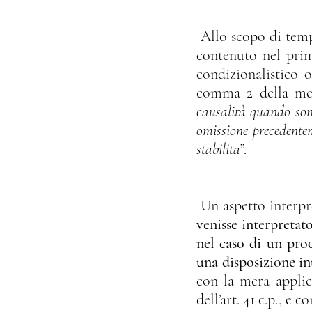
 Allo scopo di temperare il rigore della meccanica applicazione del principio generale 
contenuto nel primo
condizionalistico o
comma 2 della med
causalità quando sono 
omissione precedentem
stabilita
”.
 Un aspetto interpr
venisse interpretato
nel caso di un proc
una disposizione in
con la mera applic
dell’art. 41 c.p., e