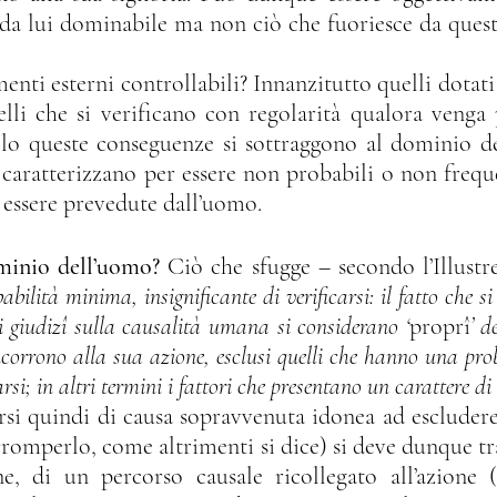
 da lui dominabile ma non ciò che fuoriesce da questa 
lli che si verificano con regolarità qualora venga p
olo queste conseguenze si sottraggono al dominio de
 caratterizzano per essere non probabili o non freque
ssere prevedute dall’uomo.
minio dell’uomo?
 Ciò che sfugge – secondo l’Illustr
bilità minima, insignificante di verificarsi: il fatto che si 
i giudizî sulla causalità umana si considerano ‘
proprî
’ d
oncorrono alla sua azione, esclusi quelli che hanno una pro
arsi; in altri termini i fattori che presentano un carattere di
erromperlo, come altrimenti si dice) si deve dunque tr
ne, di un percorso causale ricollegato all’azione 