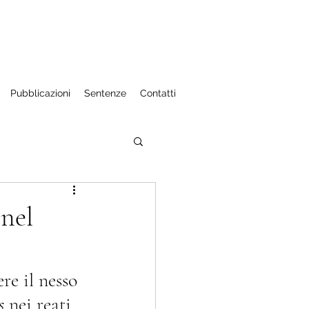
Pubblicazioni
Sentenze
Contatti
aniere
 nel
e dell'economia
re il nesso 
s 
nei reati 
 fede pubblica