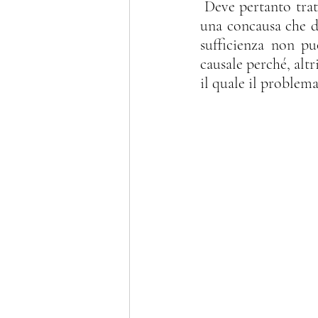
 Deve pertanto trattarsi di un processo non completamente avulso dall’antecedente, di 
una concausa che de
sufficienza non pu
causale perché, alt
il quale il problema