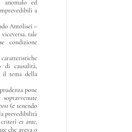
e anomalo ed 
mprevedibili a 
viceversa, tale 
e condizione 
di causalità, 
il tema della 
isprudenza pone 
 sopravvenute 
post 
(e tenendo 
a prevedibilità 
criterî 
ex ante
, 
ze che aveva o 