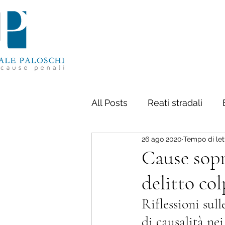
All Posts
Reati stradali
26 ago 2020
Tempo di let
Delitti contro la persona
Cause sopr
delitto col
Diritto penale tributario
Riflessioni sul
di causalità nei
Proprietà intellettuale