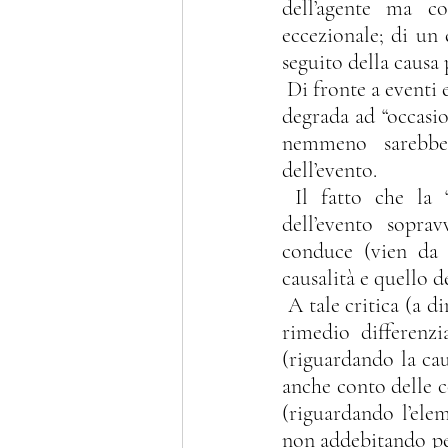
dell’agente ma co
eccezionale; di un 
seguito della causa
 Di fronte a eventi eccezionali sopravvenuti, la causa antecedente – secondo Antolisei – 
degrada ad “occasio
nemmeno sarebbe 
dell’evento.
 Il fatto che la “eccezionalità e non prevedibilità” sia una delle caratteristiche 
dell’evento soprav
conduce (vien da d
causalità e quello d
 A tale critica (a di
rimedio differenzi
(riguardando la cau
anche conto delle c
(riguardando l’elem
non addebitando per