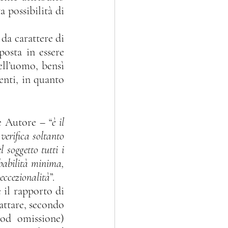
possibilità di 
osta in essere 
ll’uomo, bensì 
nti, in quanto 
e Autore – “
è il 
verifica soltanto 
el soggetto tutti i 
babilità minima, 
 eccezionalità
”.
attare, secondo 
(od omissione) 