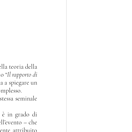
io “
Il rapporto di 
a a spiegare un 
omplesso.
ll’evento – che 
nte attribuito 