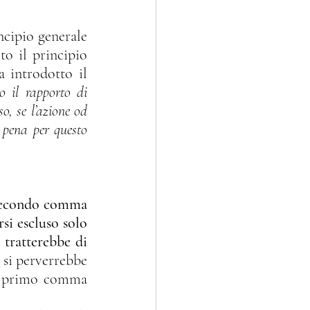
o il principio 
a introdotto il 
 il rapporto di 
o, se l’azione od 
 pena per questo 
 secondo comma 
si escluso solo 
tratterebbe di 
o si perverrebbe 
l primo comma 