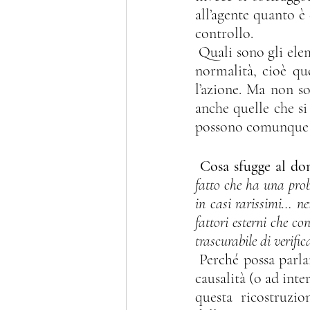
all’agente quanto è
controllo.
 Quali sono gli elementi esterni controllabili? Innanzitutto quelli dotati da carattere di 
normalità, cioè que
l’azione. Ma non s
anche quelle che si
possono comunque e
Cosa sfugge al do
fatto che ha una proba
in casi rarissimi… ne
fattori esterni che c
trascurabile di verific
 Perché possa parlarsi quindi di causa sopravvenuta idonea ad escludere il rapporto di 
causalità (o ad int
questa ricostruzio