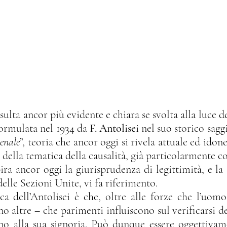
formulata nel 1934 da 
F. Antolisei
 nel suo storico sagg
penale
”, teoria che ancor oggi si rivela attuale ed idone
 della tematica della causalità, già particolarmente c
elle Sezioni Unite, vi fa riferimento.
o altre – che parimenti influiscono sul verificarsi de
no alla sua signoria. Può dunque essere oggettivame