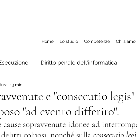
Home
Lo studio
Competenze
Chi siamo
Esecuzione
Diritto penale dell'informatica
tura: 13 min
M.a.e. ed estradizione
Rapporti con autorità str
avvenute e "consecutio legis"
poso "ad evento differito".
Misure cautelari
Impugnazioni
Diritto penal
le cause sopravvenute idonee ad interrompe
 delitti colposi, nonché sulla 
consecutio legi
Diritto penale dell'immigrazione
Delitti contro la