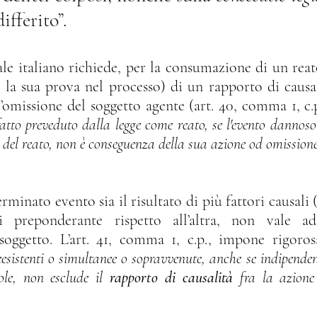
ifferito”.
io gratuito
Stupefacenti
Delitti contro la P.A.
e italiano richiede, per la consumazione di un reato,
 la sua prova nel processo) di un rapporto di causalit
l’omissione del soggetto agente (art. 40, comma 1, c.p
Informatica giuridica
Procedura penale
D
fatto preveduto dalla legge come reato, se l'evento dannoso 
a del reato, non è conseguenza della sua azione od omission
vvenzioni
 preponderante rispetto all’altra, non vale ad
 soggetto. L’art. 41, comma 1, c.p., impone rigoro
eesistenti o simultanee o sopravvenute, anche se indipendent
ole, non esclude il 
rapporto di causalità
 fra la azione