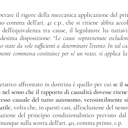
 comma dell’art. 41 c.p., che si ritiene abbia accolt
 dell’equivalenza tra cause, il legislatore ha tuttavi
esima disposizione: “
Le cause sopravvenute escludono
state da sole sufficienti a determinare l’evento. In tal cas
ente commessa costituisce per sé un reato, si applica la
etativo affrontato in dottrina è quello per cui 
se il
 nel senso che il rapporto di causalità dovesse ritener
esso causale del tutto autonomo, verosimilmente si 
utile
, volta che, in questi casi, all’esclusione del ness
azione del principio condizionalistico previsto da
 comunque sulla scorta dell’art. 40, comma primo, c.p.