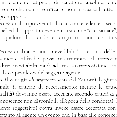
mpletamente atipico, di carattere assolutament
evento che non si verifica se non in casi del tutto i
 presupposta.
ne” ed il rapporto deve definirsi come “occasionale”; 
qualora la condotta originaria non costituiss
veniente affinché possa interrompere il rapporto 
ire: inevitabilmente) ad una sovrapposizione tra 
ella colpevolezza del soggetto agente.
re il vero già 
ab origine
 prevista dall’Autore), la giur
ando il criterio di accertamento: mentre le cause
salità) dovranno essere accertate secondo criterî 
ex 
onoscenze non disponibili all’epoca della condotta); l
ento soggettivo) dovrà invece essere accertata con 
tanto all’agente un evento che, in base alle conoscen