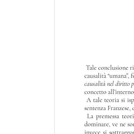
 Tale conclusione risulta ancor più evidente e chiara se svolta alla luce della teoria della 
causalità “umana”, 
causalità nel diritto 
concetto all’interno
 A tale teoria si ispira ancor oggi la giurisprudenza di legittimità, e la stessa seminale 
sentenza Franzese, d
 La premessa teorica dell’Antolisei è che, oltre alle forze che l’uomo è in grado di 
dominare, ve ne son
invece si sottraggo