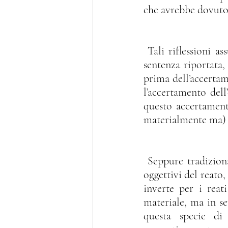
che avrebbe dovuto
 Tali riflessioni assurgono ancor più importanza nei casi, come quello oggetto della 
sentenza riportata, 
prima dell’accertam
l’accertamento dell
questo accertament
materialmente ma) 
 Seppure tradizionalmente si affermi che prima sia necessario accertare gli elementi 
oggettivi del reato, 
inverte per i reati
materiale, ma in se
questa specie di 