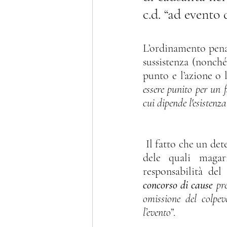
c.d. “ad evento d
Riti alternativi
Patrocin
L’ordinamento penal
sussistenza (nonché
punto e l’azione o 
Delitti contro il patrimonio
essere punito per un 
cui dipende l'esistenz
Giudice di pace
Contra
 Il fatto che un determinato evento sia il risultato di più fattori causali (concause), una 
dele quali magari
responsabilità del
concorso di cause
 pr
omissione del colpev
l’evento
”.