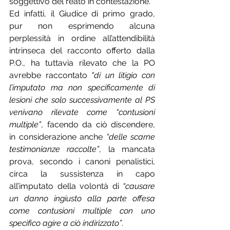
soggettivo del reato in contestazione.
Ed infatti, il Giudice di primo grado, 
pur non esprimendo alcuna 
perplessità in ordine all’attendibilità 
intrinseca del racconto offerto dalla 
P.O., ha tuttavia rilevato che la PO 
avrebbe raccontato 
"di un litigio con 
l’imputato ma non specificamente di 
lesioni che solo successivamente al PS 
venivano rilevate come “contusioni 
multiple”
, facendo da ciò discendere, 
in considerazione anche 
“delle scarne 
testimonianze raccolte”
, la mancata 
prova, secondo i canoni penalistici, 
circa la sussistenza in capo 
all’imputato della volontà di 
“causare 
un danno ingiusto alla parte offesa 
come contusioni multiple con uno 
specifico agire a ciò indirizzato”
.