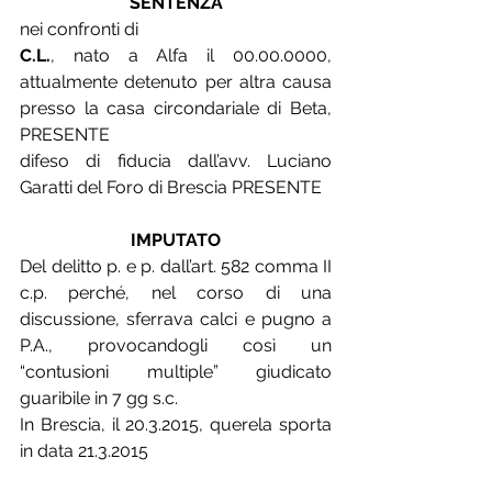
SENTENZA
nei confronti di
C.L.
, nato a Alfa il 00.00.0000, 
attualmente detenuto per altra causa 
presso la casa circondariale di Beta, 
PRESENTE
difeso di fiducia dall’avv. Luciano 
Garatti del Foro di Brescia PRESENTE
IMPUTATO
Del delitto p. e p. dall’art. 582 comma II 
c.p. perché, nel corso di una 
discussione, sferrava calci e pugno a 
P.A., provocandogli così un 
“contusioni multiple” giudicato 
guaribile in 7 gg s.c.
In Brescia, il 20.3.2015, querela sporta 
in data 21.3.2015