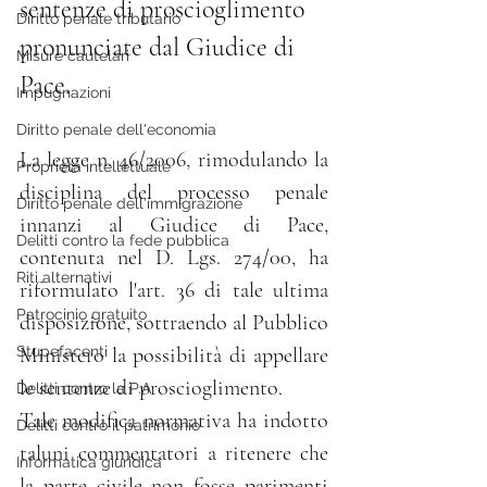
sentenze di proscioglimento 
Diritto penale tributario
pronunciate dal Giudice di 
Misure cautelari
Pace.
Impugnazioni
Diritto penale dell'economia
La legge n. 46/2006, rimodulando la 
Proprietà intellettuale
disciplina del processo penale 
Diritto penale dell'immigrazione
innanzi al Giudice di Pace, 
Delitti contro la fede pubblica
contenuta nel D. Lgs. 274/00, ha 
Riti alternativi
riformulato l'art. 36 di tale ultima 
Patrocinio gratuito
disposizione, sottraendo al Pubblico 
Stupefacenti
Ministero la possibilità di appellare 
le sentenze di proscioglimento.
Delitti contro la P.A.
Tale modifica normativa ha indotto 
Delitti contro il patrimonio
taluni commentatori a ritenere che 
Informatica giuridica
la parte civile non fosse parimenti 