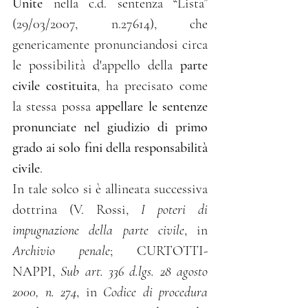
Unite
 nella c.d. sentenza “Lista” 
(29/03/2007, n.27614), che 
genericamente pronunciandosi circa 
le possibilità d'appello della 
parte 
civile costituita
, ha precisato come 
la stessa possa 
appellare le sentenze 
pronunciate nel giudizio di primo 
grado ai solo fini della responsabilità 
civile
.
In tale solco si è allineata successiva 
dottrina (V. Rossi, 
I poteri di 
impugnazione della parte civile
, in 
Archivio penale
; CURTOTTI-
NAPPI, 
Sub art. 336 d.lgs. 28 agosto 
2000, n. 274
, in 
Codice di procedura 