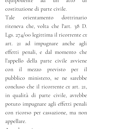
equipollente ad un atto di 
costituzione di parte civile.
Tale orientamento dottrinario 
riteneva che, volta che l'
art. 38 D. 
Lgs. 274/00
 legittima il ricorrente 
ex
a
rt. 21
 ad impugnare anche agli 
effetti penali, e dal momento che  
l’appello della parte civile avviene 
con il mezzo previsto per il  
pubblico ministero, se ne sarebbe 
concluso che il ricorrente 
ex
 a
rt. 21
, 
in qualità di parte civile, avrebbe 
potuto impugnare agli effetti penali 
con ricorso per cassazione, ma non 
appellare.