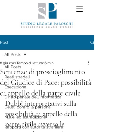
Post
All Posts
8 giu 2021
Tempo di lettura: 6 min
All Posts
Sentenze di proscioglimento
Reati stradali
del Giudice di Pace: possibilità
Esecuzione
di appello della parte civile
Diritto penale dell'informatica
Dubbî interpretativi sulla 
Delitti contro la persona
possibilità di appello della 
M.a.e. ed estradizione
parte civile avverso le 
Rapporti con autorità straniere