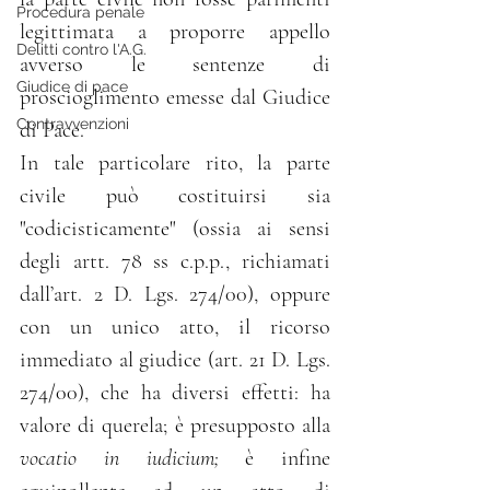
Procedura penale
legittimata a proporre appello 
Delitti contro l'A.G.
avverso le sentenze di 
Giudice di pace
proscioglimento emesse dal Giudice 
Contravvenzioni
di Pace.
In tale particolare rito, la parte 
civile può costituirsi sia 
"codicisticamente" (ossia ai sensi 
degli artt. 78 ss c.p.p., richiamati 
dall’art. 2 D. Lgs. 274/00), 
oppure 
con un unico atto, il ricorso 
immediato al giudice (a
rt. 21 D. Lgs. 
274/00
), che ha diversi effetti: ha 
valore di querela; è presupposto alla
vocatio in iudicium;
 è infine 