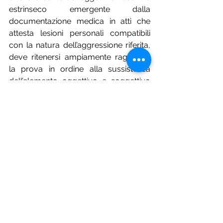
estrinseco emergente dalla 
documentazione medica in atti che 
attesta lesioni personali compatibili 
con la natura dell’aggressione riferita, 
deve ritenersi ampiamente raggiunta 
la prova in ordine alla sussistenza 
dell’elemento oggettivo e soggettivo 
del reato ascritto all’imputato.
Ed invero, quanto all’elemento 
materiale del reato in analisi, il fatto è 
stato confermato e chiaramente 
descritto dalla parte offesa e le lesioni 
sono state refertate (cfr. referto del 
pronto soccorso datato 20.3.2015).
In relazione, invece, all’elemento 
soggettivo del reato di lesioni, da 
individuarsi nella coscienza e volontà 
di ledere l'integrità fisica del soggetto 