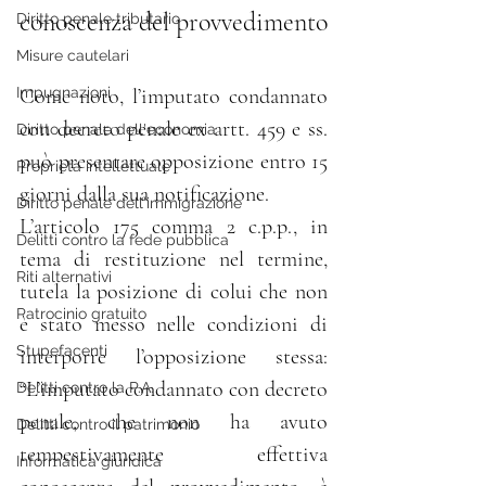
conoscenza del provvedimento
Diritto penale tributario
Misure cautelari
Impugnazioni
Come noto, l’imputato condannato 
con decreto penale ex artt. 459 e ss. 
Diritto penale dell'economia
può presentare opposizione entro 15 
Proprietà intellettuale
giorni dalla sua notificazione. 
Diritto penale dell'immigrazione
L’articolo 175 comma 2 c.p.p., in 
Delitti contro la fede pubblica
tema di restituzione nel termine, 
Riti alternativi
tutela la posizione di colui che non 
Patrocinio gratuito
è stato messo nelle condizioni di 
Stupefacenti
interporre l’opposizione stessa: 
“L’imputato condannato con decreto 
Delitti contro la P.A.
penale, che non ha avuto 
Delitti contro il patrimonio
tempestivamente effettiva 
Informatica giuridica