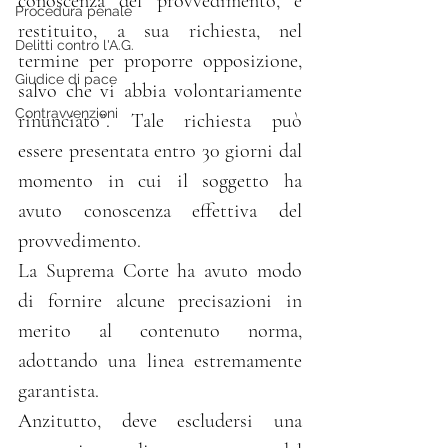
conoscenza del provvedimento, è 
Procedura penale
restituito, a sua richiesta, nel 
Delitti contro l'A.G.
termine per proporre opposizione, 
Giudice di pace
salvo che vi abbia volontariamente 
Contravvenzioni
rinunciato”. Tale richiesta può 
essere presentata entro 30 giorni dal 
momento in cui il soggetto ha 
avuto conoscenza effettiva del 
provvedimento.
La Suprema Corte ha avuto modo 
di fornire alcune precisazioni in 
merito al contenuto norma, 
adottando una linea estremamente 
garantista. 
Anzitutto, deve escludersi una 