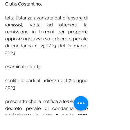
Giulia Costantino,
letta l'istanza avanzata dal difensore di 
(
omissis
), volta ad ottenere la 
remissione in termini per proporre 
opposizione avverso il decreto penale 
di condanna n. 250/23 del 21 marzo 
2023;
esaminati gli atti;
sentite le parti all'udienza del 7 giugno 
2023;
preso atto che la notifica a (
omissis
) del 
decreto penale di condanna sì è 
perfezionata in data 5 aprile 2023 
mediante consegna dell'atto a 
(
omissis
), persona convivente con 